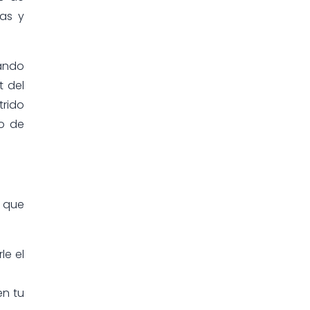
vas y
sando
t del
trido
go de
 que
le el
en tu