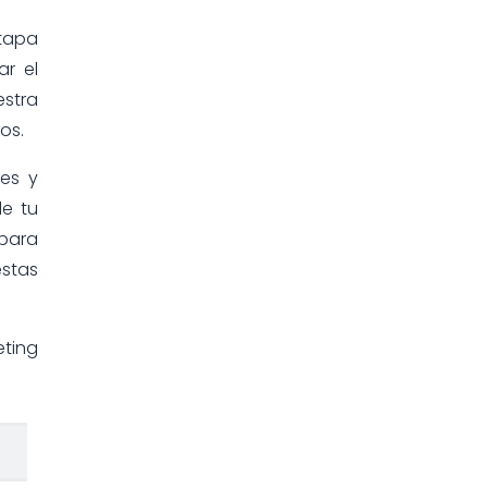
etapa
ar el
stra
dos.
es y
de tu
 para
estas
eting