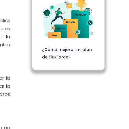
clics
eres
da la
intos
¿Cómo mejorar mi plan
de FluxForce?
r la
ar la
casos
lo de