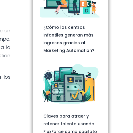
¿Cómo los centros
de un
infantiles generan más
empo,
ingresos gracias al
 a la
Marketing Automation?
stión
 los
Claves para atraer y
retener talento usando
FluxForce como copiloto