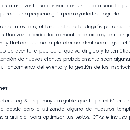
iones a un evento se convierte en una tarea sencilla, pu
eparado una pequeña guía para ayudarte a lograrlo.
 de tu evento, el target al que te dirigirás para diseñ
os. Una vez definidos los elementos anteriores, entra en 
y FluxForce como la plataforma ideal para lograr el é
po de evento, el público al que va dirigido y la temátic
btención de nuevos clientes probablemente sean algun
El lanzamiento del evento y la gestión de las inscripc
nes
ructor drag & drop muy amigable que te permitirá crea
a desde cero o utilizando alguno de nuestros templ
ia artificial para optimizar tus textos, CTAs e incluso