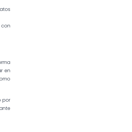
datos
o con
forma
ar en
 como
o por
rante