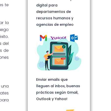
es te
digital para
departamentos de
recursos humanos y
ar la
agencias de empleo
juego
xito.
a del
as de
iones
Enviar emails que
r una
lleguen al inbox, buenas
prácticas según Gmail,
ates
Outlook y Yahoo!
 para