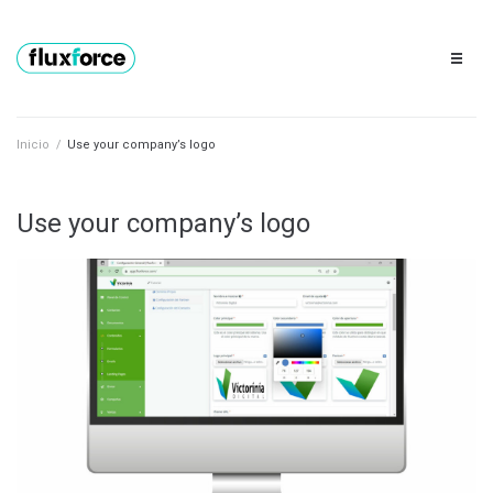
Inicio
Inicio
/
Use your company’s logo
Precios
Partners
Use your company’s logo
Recursos
Contacto